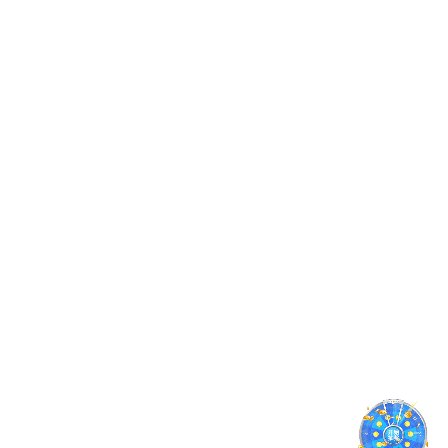
展示了一支团结且充满活力的新军。年轻人的声音越
来越被重视，他们以开放包容的姿态吸引着更多支持
者加入其中，从而形成良性的循环。
其次，这也标志着阿森纳正在朝着现代化发展迈进。
在过去几年中，由于战绩波动导致不少老牌球迷离
去。而如今，新一代年轻人的涌入，将有助于球队重
新建立起坚固而广泛的支持基础。同时，在社交媒介
时代，通过个人魅力赢得关注，也是俱乐部必须适应
的重要策略之一。
再者，从长远来看，如果像赖斯这样有潜力和个性的
年轻人成为球队核心，那么阿森纳将在日益激烈竞争
中脱颖而出。他们不仅需承担起技术责任，还需不断
带动身边队友共同进步，将团队精神落实到每一次训