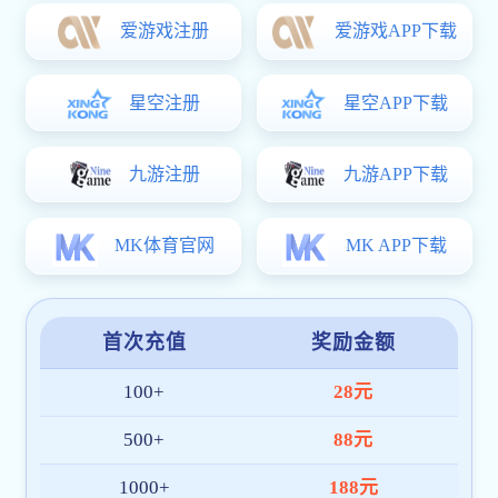
在刚刚结束的阿森纳夺冠庆祝活动中，队员赖斯的发
言引起了广泛的讨论和热议。原本被一些球迷视为“冷
场”的幽默话语，随着活动气氛的升温，逐渐转变为全
场响亮的掌声。这一过程不仅展现了赖斯作为新星球
员的个性与魅力，也反映出阿森纳队伍团结与奋进的
新气象。文章将从赖斯发言背后的意义、球迷们的反
应、媒体报道及其对球队未来影响四个方面进行深入
探讨，为读者呈现一个多维度的分析。
1、赖斯发言背后的深意
赖斯在夺冠庆祝活动中的发言，不仅是简单的一句玩