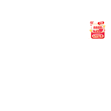
热火计划探索签约詹姆斯的可能性他与球
近年来，NBA的转会市场充满了变数和惊喜，其中最引人关
注的无疑是詹...
2026-07-21