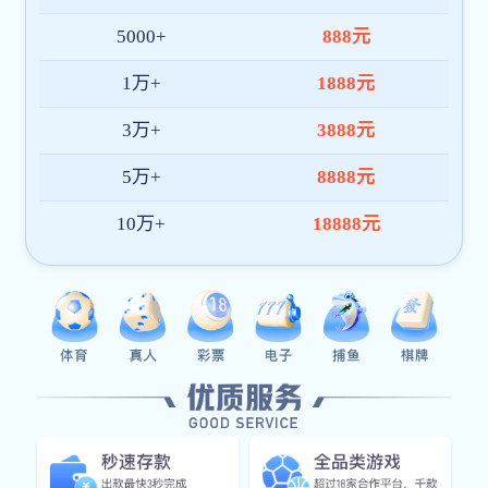
笑，而是蕴含着他对球队未来发展的思考。他提到，
这次夺冠并不是终点，而是新的开始。这种积极向上
的态度，对年轻球员来说尤为重要。赖斯以自身经历
激励队友，让大家意识到团队合作的重要性。
同时，赖斯用幽默风趣的方式打破了传统体育庆祝活
动中的严肃气氛，使得整个场合更加轻松愉快。他的
话语让人们看到了足球运动中除了竞争，还有欢乐和
友谊。这种亲切感不但拉近了球员与球迷之间的距
离，也增强了团队内部的凝聚力。
通过这次发言，赖斯传达的信息十分清晰：成功需要
坚持，但更需要有乐观积极的心态。他希望所有人都
能在享受胜利时，也要关注未来的发展。这种前瞻性
的思维，正是阿森纳所需要的重要精神力量。