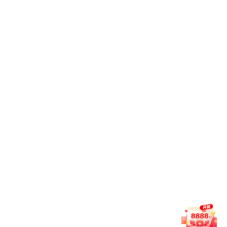
加尔扎今夏为波黑出战男篮世界杯…
下一篇：
火箭媒体人揭示球队薪资缺口9380
延伸阅读