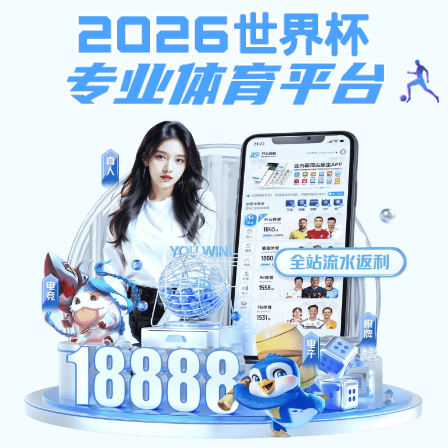
注册入口
v66娱乐app首页
APP与网页
版入口｜畅享全球体育赛事与
数据服务
欢迎访问
v66娱乐app首页
，提供全面覆盖足
球、篮球、电竞等项目的赛事资讯与数据内容，
支持
APP下载
与
网页使用
，每日同步更新千场
比赛，聚焦热门体育内容， 助您轻松获取赛事
动态，掌握比赛节奏。