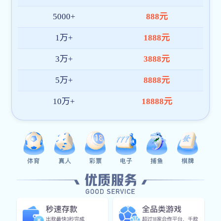
卡瓦哈尔出生于1980年，小时候便展现出过人的足球
天赋。在西班牙的一个小镇上，他开始了自己的足球
生涯，并逐渐被人们所关注。年轻时期，他加入了皇
马青训营，在这里接受了系统而专业的训练。这段经
历为他日后的职业生涯打下了坚实的基础。
经过数年的努力，卡瓦哈尔终于在2010年获得了一线
队的机会。他以年轻而富有活力的形象迅速赢得了教
练和球迷们的喜爱。在那个赛季，他不仅表现出色，
还帮助球队赢得了多个重要比赛，为自己之后的发展
奠定了良好的基础。
随着时间推移，卡瓦哈尔逐渐成为球队不可或缺的一
员。他凭借快速的速度和出色的位置感，不断提升自
己的技术水平，并在关键战役中多次为球队助攻。他