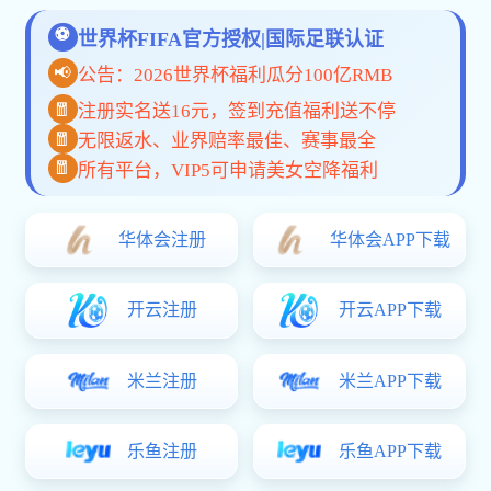
手机App
网页版
告别卡瓦哈尔：我将最后一次
穿上皇马球衣永远铭记这段旅
程
2026-07-03 14:46
55 次阅读
首页
/
体育头条