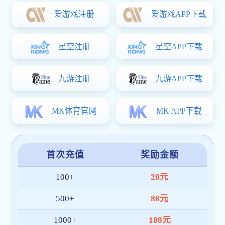
在足球的世界里，离别总是充满了感伤与不舍。卡瓦
哈尔，这位为皇家马德里效力多年的球员，宣布将最
后一次穿上这件象征荣耀与梦想的球衣。他不仅仅是
一名优秀的后卫，更是球队历史的一部分。在这篇文
章中，我们将从四个方面探讨卡瓦哈尔的职业生涯及
其对皇马的贡献，包括他的成长历程、职业成就、对
球队的影响以及如何面对告别时刻。通过这些层面的
深入分析，我们将更好地理解卡瓦哈尔在球迷心中留
下的深刻印记，以及他如何铭记这段旅程。
1、成长历程与初登舞台