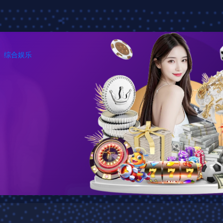
App下载
公司介绍
体育头条
APP与网页版入口｜畅享全球
覆盖足球、篮球、电竞等项目的赛事资讯与数据内容
赛，聚焦热门体育内容， 助您轻松获取赛事动态，
手机App
网页版