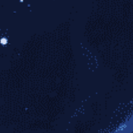
下，每位球员都充满斗志，相信他们能够创造属于自己的传奇故
口顺昭而言，都将是一个崭新的开始。如果他们能够取得胜利，
，把握住下一个机会迎接挑战才是最重要的。
场失利而改变。无论前方道路多么坎坷，东口顺昭都会坚持自己
奋斗，就一定会迎来更加美好的明天。
口顺昭已经准备好了。不论风雨如何变幻，他都会带着坚定信念
出他的成长过程充满波折，但也正因如此才显得尤为珍贵。从昔
个人学习。同时，也让我们认识到，无论面临何种困境，坚持理