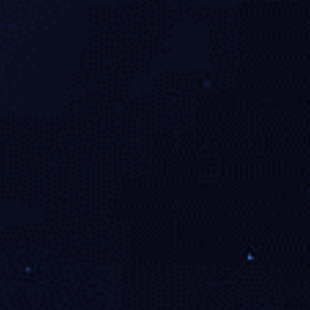
g6客场阿森纳
赛季面临的挑战，尤其是他们将在四个...