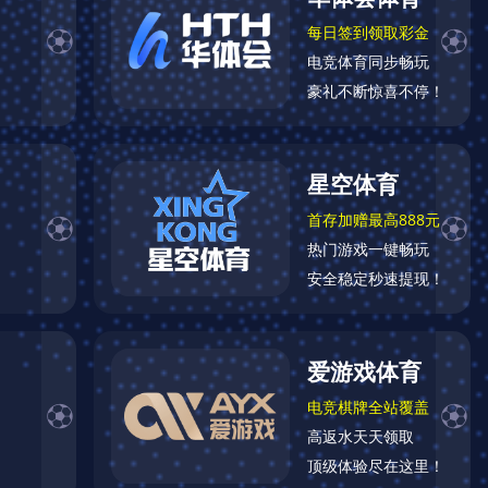
在回首往昔时，总是对曾经的失利感到深深