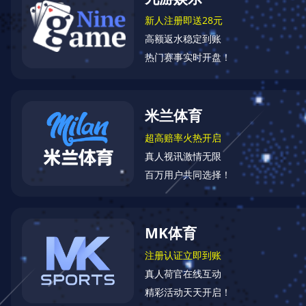
东口顺昭回忆昔日遗憾期
2026-06-25 13:17
47 次阅读
首页
/
体育头条
在足球的历程中，许多球员和教练都有属