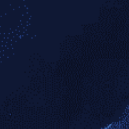
振奋和激动不已的。
队配合，以确保在赛场上能够充分发挥自己
大。他希望通过自己的表现，引导全队朝着
识到，一个人的力量始终有限，而团队合作
献出自己的力量。
方式不仅提升了队员们之间的默契，还增强
不可及。
整个团队更加成熟，更加稳健，为即将到来