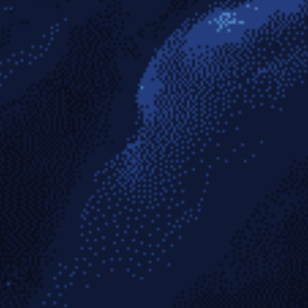
将成为推动他继续向前的重要动力。在体育竞技这个舞台上，有
我们都能从中汲取力量，一起追寻我们的梦想，共同见证更多精